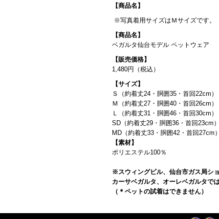
【商品名】
※写真着用サイズはＭサイズです。
【商品名】
ベガルタ仙台モデル ペットウェア
【販売価格】
1,480円（税込）
【サイズ】
Ｓ（約着丈24・胴囲35・首回22cm）
Ｍ（約着丈27・胴囲40・首回26cm）
Ｌ（約着丈31・胴囲46・首回30cm）
SD（約着丈29・胴囲36・首回23cm
MD（約着丈33・胴囲42・首回27cm
【素材】
ポリエステル100％
※スウィングビル、仙台市ガス局シ
カーサベガルタ、オーレベガルタで
（＊ペットの試着はできません）