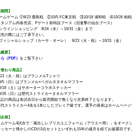
売期間】
ムゲーム ①9/23 鹿島戦 ②10/5 FC東京戦 ③10/18 浦和戦 ④10/26 柏戦
タジアム内各売店、Pゲート前特設ブース（旧進撃の仙台ブース）
ラインショッピング 9/24（水）～10/31（金）まで
売の際にはご了承下さい。
ィシャルショップ（カーサ・オーレ） 9/23（火・祝）～10/31（金）
品概要】
ら（PDF）
をご覧下さい
合替わり商品】
23（火・祝）はブランメルTシャツ
0/5（日）はブランメル×ベガルタタオルマフラー
0/18（土）はサポーターコラボステッカー
/26（日）は歴代ストライカータオルマフラー
記の商品は各試合日から販売開始で無くなり次第終了となります。
代ストライカー4名を1本にしたプレミア級です。選手の発表はホームページ
別企画】
ムゲーム4試合で「蔵出しレプリカユニフォーム（アウエー用）」をオーク
ッカーと懐かしのCDの3点セットといずれも15年の歳月を経てお披露目です