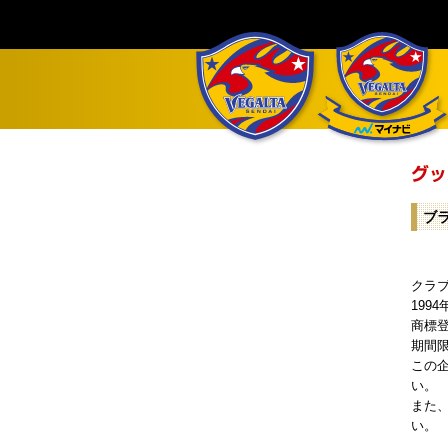
ブ
クラ
19
商標
期間
この
い。
また
い。