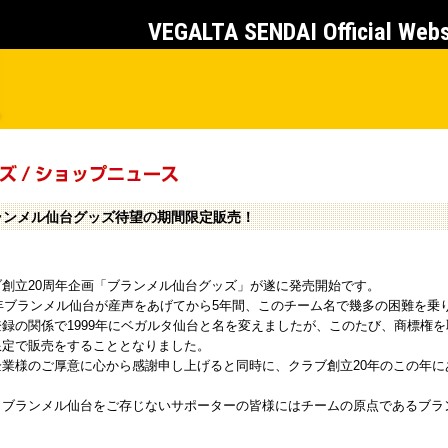
VEGALTA SENDAI Official Web
ランメル仙台グッズ待望の期間限定販売！
ブ創立20周年企画「ブランメル仙台グッズ」が遂に発売開始です。
94年ブランメル仙台が産声をあげてから5年間、このチーム名で幾多の困難を乗
登録の関係で1999年にベガルタ仙台と名を変えましたが、このたび、商標権
限定で販売をすることとなりました。
企業様のご厚意に心から感謝申し上げると同時に、クラブ創立20年のこの年
、ブランメル仙台をご存じないサポーターの皆様にはチームの原点であるブラ