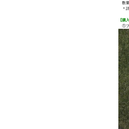
数量
＊詳
【購
①