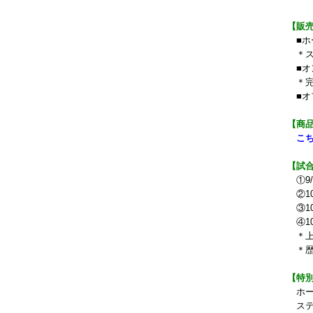
【販
■ホー
＊ス
■オン
＊完
■オフ
【商
こち
【試
①9/
②1
③1
④10
＊上
＊歴
【特
ホー
ステ