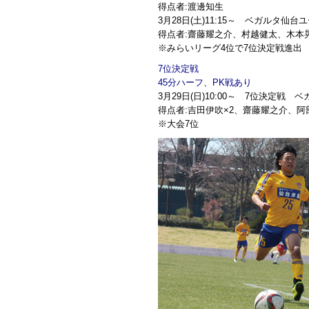
得点者:渡邊知生
3月28日(土)11:15～ ベガルタ仙
得点者:齋藤耀之介、村越健太、木本
※みらいリーグ4位で7位決定戦進出
7位決定戦
45分ハーフ、PK戦あり
3月29日(日)10:00～ 7位決定戦
得点者:吉田伊吹×2、齋藤耀之介、
※大会7位