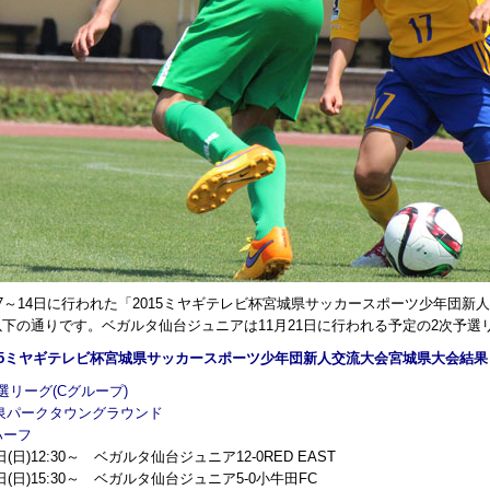
～14日に行われた「2015ミヤギテレビ杯宮城県サッカースポーツ少年団新
以下の通りです。ベガルタ仙台ジュニアは11月21日に行われる予定の2次予選
015ミヤギテレビ杯宮城県サッカースポーツ少年団新人交流大会宮城県大会結果
選リーグ(Cグループ)
:泉パークタウングラウンド
ハーフ
7日(日)12:30～ ベガルタ仙台ジュニア12-0RED EAST
7日(日)15:30～ ベガルタ仙台ジュニア5-0小牛田FC