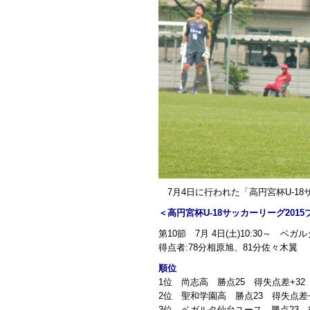
7月4日に行われた「高円宮杯U-18
＜高円宮杯U-18サッカーリーグ201
第10節 7月 4日(土)10:30～ 
得点者:78分相原旭、81分佐々木翼
順位
1位 尚志高 勝点25 得失点差+32
2位 聖和学園高 勝点23 得失点差+
3位 ベガルタ仙台ユース 勝点23 得