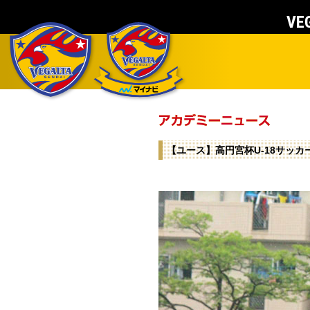
VEG
【ユース】高円宮杯U-18サッカ