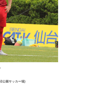
。
六沼公園サッカー場)