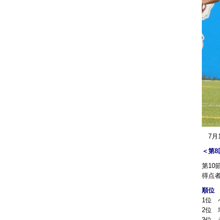
7月1
＜第8
第10
得点者
順位
1位 
2位 
3位 