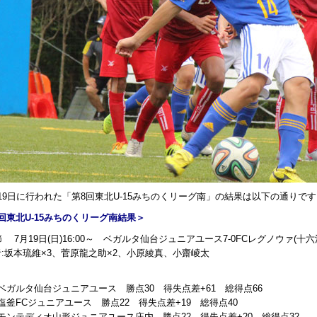
9日に行われた「第8回東北U-15みちのくリーグ南」の結果は以下の通りです
回東北U-15みちのくリーグ南結果＞
節 7月19日(日)16:00～ ベガルタ仙台ジュニアユース7-0FCレグノウァ(十
:坂本琉維×3、菅原龍之助×2、小原綾真、小齋崚太
ベガルタ仙台ジュニアユース 勝点30 得失点差+61 総得点66
塩釜FCジュニアユース 勝点22 得失点差+19 総得点40
モンテディオ山形ジュニアユース庄内 勝点22 得失点差+20 総得点32