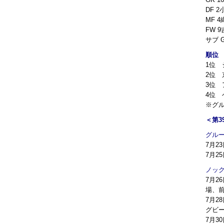
DF 
MF 
FW 
サブ 
順位
1位 
2位 
3位 
4位 
※グ
＜第3
グルー
7月2
7月2
ノック
7月2
場、
7月2
グビー
7月3