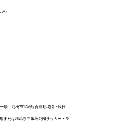
木匠)
・ラグビー場、前橋市宮城総合運動場陸上競技
ッカー場または群馬県立敷島公園サッカー・ラ