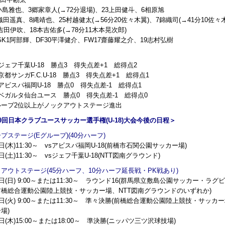
2小島雅也、3郷家章人(→72分退場)、23上田健斗、6相原旭
4織田遥真、8縄靖也、25村越健太(→56分20佐々木翼)、7錦織司(→41分10佐々
9吉田伊吹、18本吉佑多(→78分11木本晃次郎)
GK1阿部輝、DF30平澤健介、FW17齋藤耀之介、19志村弘樹
ジェフ千葉U-18 勝点3 得失点差+1 総得点2
京都サンガF.C.U-18 勝点3 得失点差+1 総得点1
アビスパ福岡U-18 勝点0 得失点差-1 総得点1
ベガルタ仙台ユース 勝点0 得失点差-1 総得点0
ループ2位以上がノックアウトステージ進出
9回日本クラブユースサッカー選手権(U-18)大会今後の日程＞
プステージ(Eグループ)(40分ハーフ)
3日(木)11:30～ vsアビスパ福岡U-18(前橋市石関公園サッカー場)
5日(土)11:30～ vsジェフ千葉U-18(NTT図南グラウンド)
アウトステージ(45分ハーフ、10分ハーフ延長戦・PK戦あり)
6日(日) 9:00～または11:30～ ラウンド16(群馬県立敷島公園サッカー
前橋総合運動公園陸上競技・サッカー場、NTT図南グラウンドのいずれか)
8日(火) 9:00～または11:30～ 準々決勝(前橋総合運動公園陸上競技・サ
場)
0日(木)15:00～または18:00～ 準決勝(ニッパツ三ツ沢球技場)