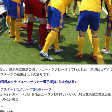
2日、群馬県立敷島公園サッカー・ラグビー場にて行われた「第39回日本クラブ
プステージの結果は以下の通りです。
9回日本クラブユースサッカー選手権(U-18)大会結果＞
プステージ(Eグループ)(40分ハーフ)
2日(水) 9:00～ ベガルタ仙台ユース0-1京都サンガF.C.U-18(群馬県立敷島
:80+1分失点
バー
16田中勘太