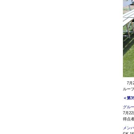
7月2
ルー
＜第3
グルー
7月2
得点者
メン
GK 