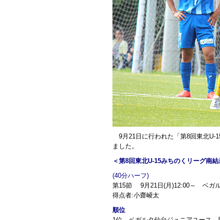
9月21日に行われた「第8回東北U
ました。
＜第8回東北U-15みちのくリーグ南結
(40分ハーフ)
第15節 9月21日(月)12:00～ 
得点者:小齋崚太
順位
1位 ベガルタ仙台ジュニアユース 勝