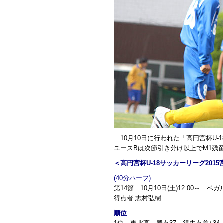
10月10日に行われた「高円宮杯U-1
ユースBは次節引き分け以上でM1残
＜高円宮杯U-18サッカーリーグ2015
(40分ハーフ)
第14節 10月10日(土)12:00～ ベ
得点者:志村弘樹
順位
1位 東北高 勝点37 得失点差+34