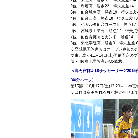
2位 利府高 勝点22 得失点差+4 
3位 仙台城南高 勝点19 得失点差-2
4位 仙台三高 勝点18 得失点差+3 
5位 ベガルタ仙台ユースB 勝点17 
6位 宮城県工業高 勝点17 得失点差
7位 仙台育英高セカンド 勝点14 得
8位 東北学院高 勝点9 得失点差-6
※宮城県国体選抜はオープン参加の
※東北高が11月14日(土)開催予定
位・8位東北学院高がM2降格。
＜高円宮杯U-18サッカーリーグ2015
(40分ハーフ)
第15節 10月17日(土)13:20～ 
※日程は変更される可能性がありま