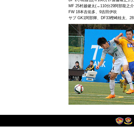
MF 25村越健太(→110分29阿部龍之
FW 18本吉佑多、9吉田伊吹
サブ GK1阿部輝、DF33樫崎桂太、2