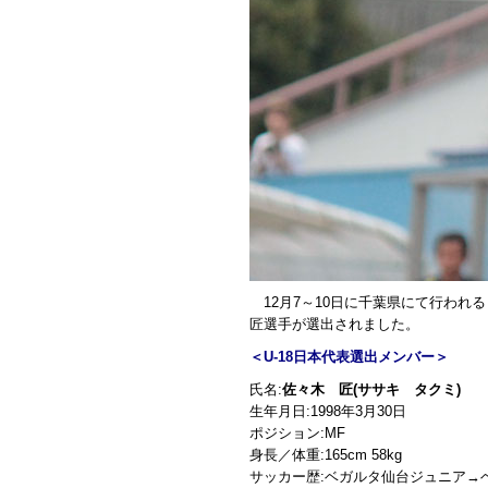
12月7～10日に千葉県にて行われ
匠選手が選出されました。
＜U-18日本代表選出メンバー＞
氏名:
佐々木 匠(ササキ タクミ)
生年月日:1998年3月30日
ポジション:MF
身長／体重:165cm 58kg
サッカー歴:ベガルタ仙台ジュニア→