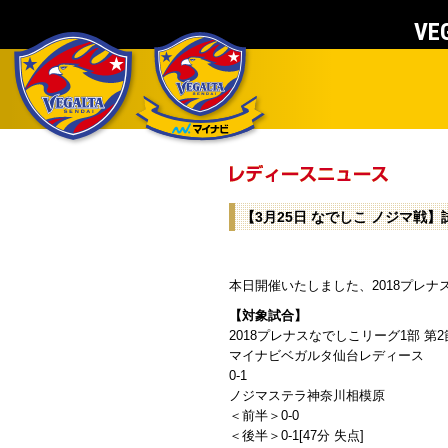
VEG
【3月25日 なでしこ ノジマ戦
本日開催いたしました、2018プレナ
【対象試合】
2018プレナスなでしこリーグ1部 第
マイナビベガルタ仙台レディース
0-1
ノジマステラ神奈川相模原
＜前半＞0-0
＜後半＞0-1[47分 失点]