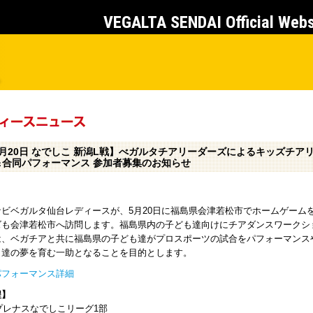
VEGALTA SENDAI Official Web
5月20日 なでしこ 新潟L戦】べガルタチアリーダーズによるキッズチ
＆合同パフォーマンス 参加者募集のお知らせ
ナビベガルタ仙台レディースが、5月20日に福島県会津若松市でホームゲーム
ズも会津若松市へ訪問します。福島県内の子ども達向けにチアダンスワークシ
は、ベガチアと共に福島県の子ども達がプロスポーツの試合をパフォーマンス
も達の夢を育む一助となることを目的とします。
パフォーマンス詳細
程】
8プレナスなでしこリーグ1部