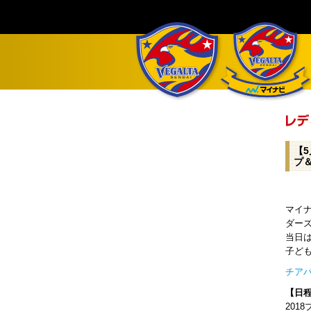
【
プ
マイ
ダー
当日
子ど
チア
【日
201