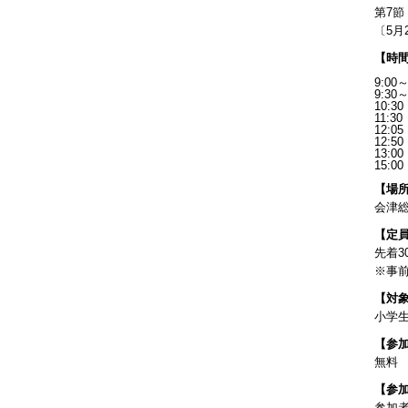
第7節
〔5月
【時
9:00～
9:30～
10:30
11:30
12:05
12:50
13:00
15:00
【場
会津
【定
先着3
※事
【対
小学
【参
無料
【参
参加