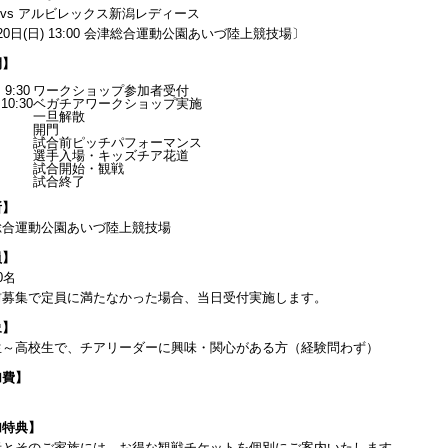
 vs アルビレックス新潟レディース
20日(日) 13:00 会津総合運動公園あいづ陸上競技場〕
間】
 9:30
ワークショップ参加者受付
10:30
ベガチアワークショップ実施
一旦解散
開門
試合前ピッチパフォーマンス
選手入場・キッズチア花道
試合開始・観戦
試合終了
所】
総合運動公園あいづ陸上競技場
員】
0名
前募集で定員に満たなかった場合、当日受付実施します。
象】
生～高校生で、チアリーダーに興味・関心がある方（経験問わず）
加費】
加特典】
者とそのご家族には、お得な観戦チケットを個別にご案内いたします。