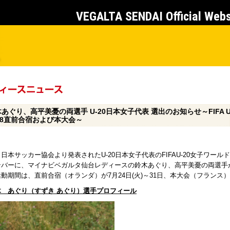
VEGALTA SENDAI Official Web
あぐり、高平美憂の両選手 U-20日本女子代表 選出のお知らせ～FIFA 
18直前合宿および本大会～
日本サッカー協会より発表されたU-20日本女子代表のFIFAU-20女子ワール
ンバーに、マイナビベガルタ仙台レディースの鈴木あぐり、高平美憂の両選手
動期間は、直前合宿（オランダ）が7月24日(火)～31日、本大会（フランス）が８
木 あぐり（すずき あぐり）
選手プロフィール