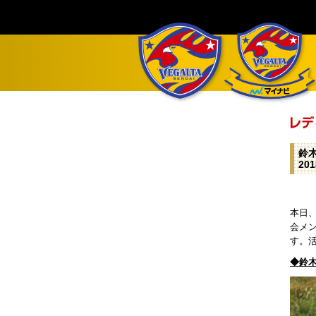
鈴木
20
本日、
会メ
す。活
◆
鈴