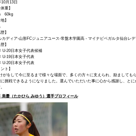
年10月13日
長体重】
m 60kg
身地】
県
属歴】
ルカディア-山形FCジュニアユース-常盤木学園高 - マイナビベガルタ仙台レデ
表歴】
6年 U-20日本女子代表候補
7年 U-19日本女子代表
8年 U-20日本女子代表
メント】
にけがをして今に至るまで様々な場面で、多くの方々に支えられ、励ましても
標に挑戦できるようになりました。選んでいただいた事に心から感謝し、とに
す。
 美憂（たかひら みゆう）選手プロフィール