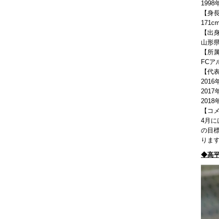
1998
【身
171c
【出
山形
【所
FCア
【代
201
201
201
【コ
4月
の目
りま
◆高平