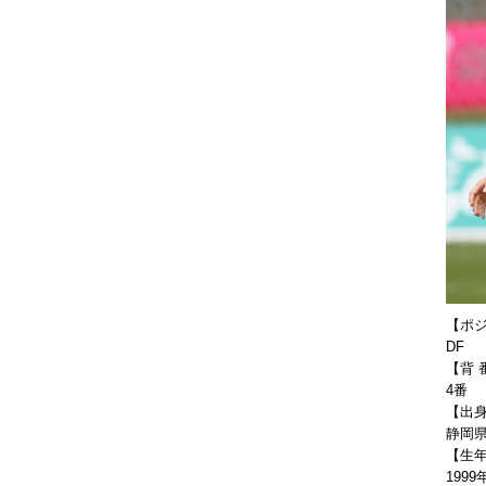
【ポ
DF
【背 
4番
【出
静岡
【生
1999