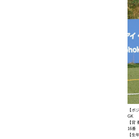
【ポ
GK
【背 
16番
【生