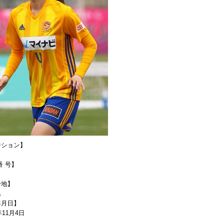
ジション】
番 号】
身地】
県
年月日】
年11月4日