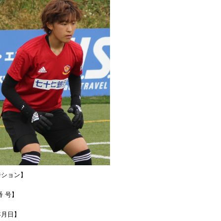
ジション】
番 号】
年月日】