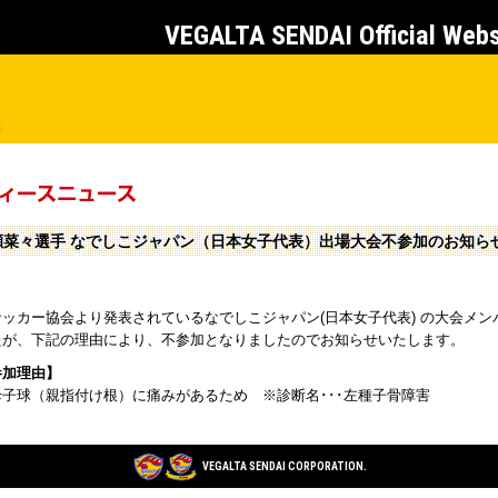
VEGALTA SENDAI Official Web
瀬菜々選手 なでしこジャパン（日本女子代表）出場大会不参加のお知ら
サッカー協会より発表されているなでしこジャパン(日本女子代表) の大会メ
たが、下記の理由により、不参加となりましたのでお知らせいたします。
参加理由】
母子球（親指付け根）に痛みがあるため ※診断名･･･左種子骨障害
VEGALTA SENDAI CORPORATION.