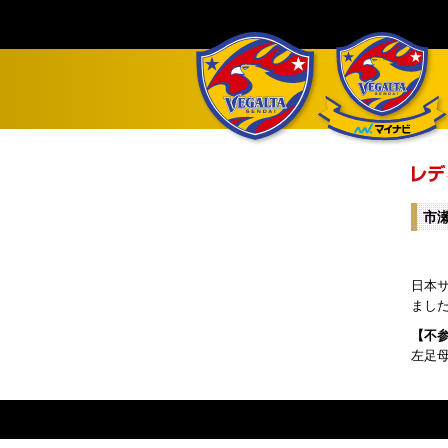
市
日本
まし
【不
左足