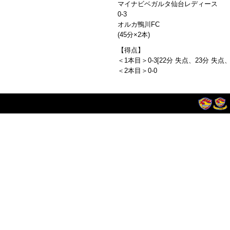
マイナビベガルタ仙台レディース
0‐3
オルカ鴨川FC
(45分×2本)
【得点】
＜1本目＞0-3[22分 失点、23分 失点、
＜2本目＞0-0