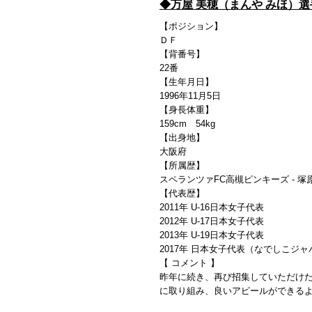
◆
万屋 美穂（まんや みほ）
【ポジション】
ＤＦ
【背番号】
22番
【生年月日】
1996年11月5日
【身長体重】
159cm 54kg
【出身地】
大阪府
【所属歴】
スペランツァFC高槻ピンキーズ - 塚
【代表歴】
2011年 U-16日本女子代表
2012年 U-17日本女子
2013年 U-19日本女子代表
2017年 日本女子代表（なでしこジャ
【 コメント 】
昨年に続き、再び招集していただけ
に取り組み、良いアピールができる