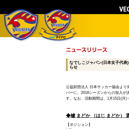
VEG
なでしこジャパン(日本女子代表
らせ
公益財団法人 日本サッカー協会より発
バーに、2018シーズンからの加入
す。なお、活動期間は、1月15日(月)～
◆
櫨 まどか
（
はじ まどか
） 
【ポジション】