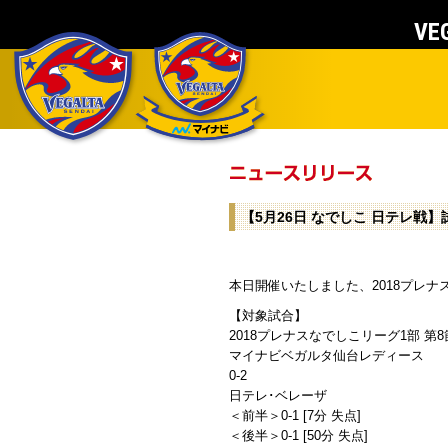
VEG
【5月26日 なでしこ 日テレ戦
本日開催いたしました、2018プレナ
【対象試合】
2018プレナスなでしこリーグ1部 第8
マイナビベガルタ仙台レディース
0-2
日テレ･ベレーザ
＜前半＞0-1 [7分 失点]
＜後半＞0-1 [50分 失点]