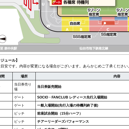
ケジュール】
は目安です。内容が変更になる場合がございます。あらかじめご了承ください
時間
場所
内容
当日券売り
0
当日券販売開始
場
0
ゲート
SOCIO・FANCLUB レディース先行入場開始
ゲート
一般入場開始
(先行入場の待機列終了後)
ピッチ
前座試合開始（15分ハーフ）
ピッチ
チアーリーダーズパフォーマンス