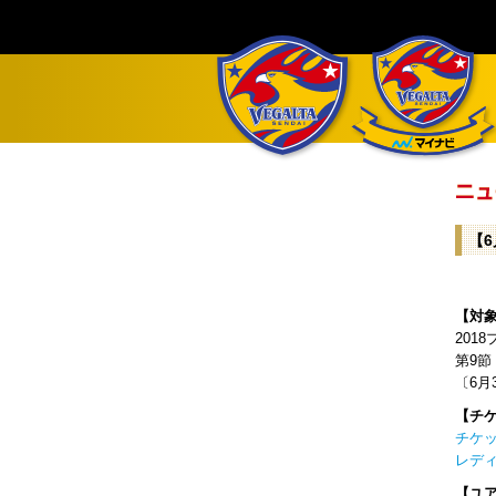
【
【対
201
第9節 
〔6月
【チ
チケッ
レディ
【ユ