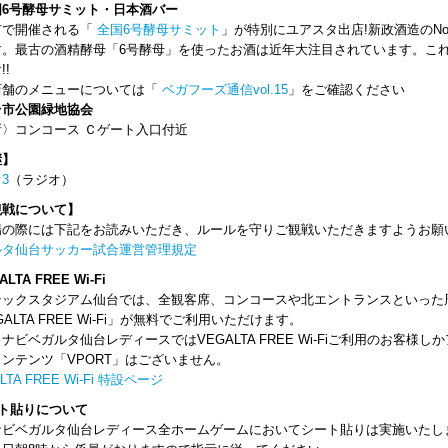
国6号酵母サミット・日本酒バー
市で開催される「
全国6号酵母サミット
」が特別にユアスタ出店!新政酒造のN
す。最古の酒精酵母「6号酵母」を使ったお酒は近年大注目されています。こ
!!
店舗のメニューについては「
ベガフーズ通信vol.15
」をご確認ください
台市公園緑地協会
所〉コンコース Ｃゲート入口付近
継】
3
（ラジオ）
観戦について】
場の際には下記をお読みいただき、ルールを守りご観戦いただきますようお願
ルタ仙台サッカー試合運営管理規定
ALTA FREE Wi-Fi
テックスタジアム仙台では、全観客席、コンコースや北エントランスといった周辺
GALTA FREE Wi-Fi」が無料でご利用いただけます。
ナビベガルタ仙台レディースではVEGALTA FREE Wi-Fiご利用のお客
ンテンツ「VPORT」はございません。
LTA FREE Wi-Fi 特設ページ
ート貼りについて
ナビベガルタ仙台レディース全ホームゲームにおいてシート貼りは実施いたし