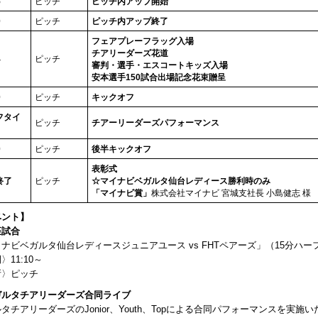
5
ピッチ
ピッチ内アップ開始
0
ピッチ
ピッチ内アップ終了
フェアプレーフラッグ入場
チアリーダーズ花道
4
ピッチ
審判・選手・エスコートキッズ入場
安本選手150試合出場記念花束贈呈
0
ピッチ
キックオフ
フタイ
ピッチ
チアーリーダーズパフォーマンス
0
ピッチ
後半キックオフ
表彰式
終了
ピッチ
☆マイナビベガルタ仙台レディース勝利時のみ
「マイナビ賞」
株式会社マイナビ 宮城支社長 小島健志 様
ベント】
座試合
ナビベガルタ仙台レディースジュニアユース vs FHTペアーズ」（15分ハー
〉11:10～
所〉ピッチ
ガルタチアリーダーズ合同ライブ
タチアリーダーズのJonior、Youth、Topによる合同パフォーマンスを実施