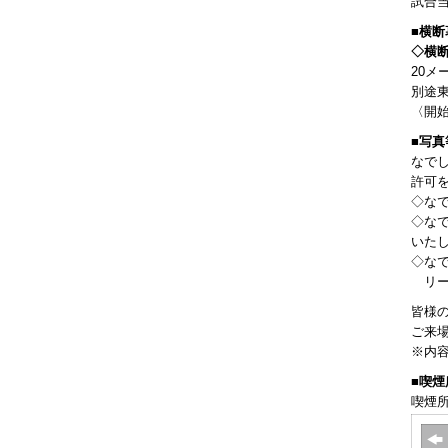
試合
■横
◇
横
20メ
別途
〈開始
■写
なで
許可
◇な
◇な
いた
◇な
リー
皆様
ご来
※内
■喫
喫煙