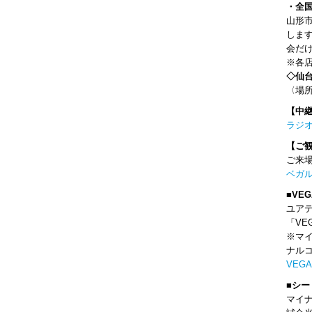
・全
山形
しま
会だけ
※各
◇仙
〈場
【中
ラジオ
【ご
ご来
ベガ
■VEG
ユア
「VE
※マイ
ナルコ
VEGA
■シ
マイ