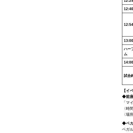
12:2
12:4
12:5
13:0
ハー
ム
14:0
試合
【イ
◆前
「マイ
〈時間
〈場
◆ベ
ベガル