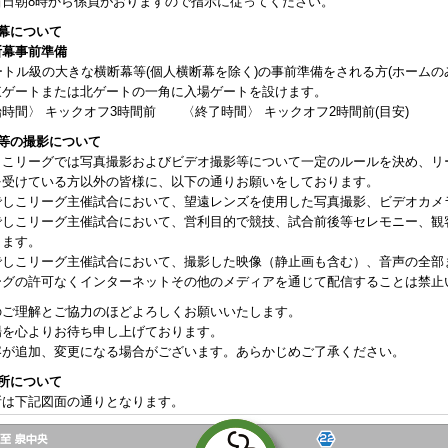
当日朝8時から係員がおりますので指示に従ってください。
断幕について
断幕事前準備
ートル級の大きな横断幕等(個人横断幕を除く)の事前準備をされる方(ホームの
東ゲートまたは北ゲートの一角に入場ゲートを設けます。
時間〉 キックオフ3時間前 〈終了時間〉 キックオフ2時間前(目安)
真等の撮影について
しこリーグでは写真撮影およびビデオ撮影等について一定のルールを決め、リ
を受けている方以外の皆様に、以下の通りお願いをしております。
でしこリーグ主催試合において、望遠レンズを使用した写真撮影、ビデオカメ
でしこリーグ主催試合において、営利目的で競技、試合前後等セレモニー、観
します。
でしこリーグ主催試合において、撮影した映像（静止画も含む）、音声の全部
グの許可なくインターネットその他のメディアを通じて配信することは禁止
のご理解とご協力のほどよろしくお願いいたします。
場を心よりお待ち申し上げております。
容が追加、変更になる場合がございます。あらかじめご了承ください。
煙所について
所は下記図面の通りとなります。