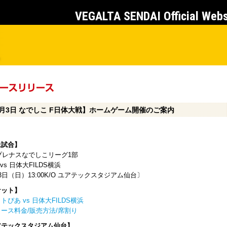
VEGALTA SENDAI Official Web
6月3日 なでしこ F日体大戦】ホームゲーム開催のご案内
象試合】
8プレナスなでしこリーグ1部
vs 日体大FILDS横浜
3日（日）13:00K/O ユアテックスタジアム仙台〕
ケット】
トぴあ vs 日体大FILDS横浜
ース料金/販売方法/席割り
アテックスタジアム仙台】