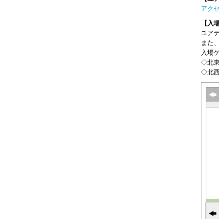
アク
【入
ユア
また
入場
◇北
◇北西