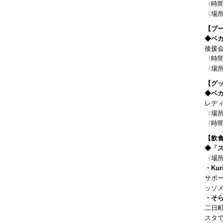
〈時間
〈場
【ブ
◆ベ
後援会
〈時
〈場
【グ
◆ベ
レデ
〈場
〈時
【飲
◆「
〈場
・Kuri
サポ
ッソ
・そ
二日
スタ