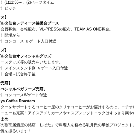
〉(1)11:55～、(2)ハーフタイム
所〉ピッチ
ース】
ガルタ仙台レディース後援会ブース
会員募集、会報配布、VL-PRESSの配布、TEAM AS ONE募金。
間〉開場から
所〉コンコース Ｕゲート入口付近
ッズ】
ガルタ仙台オフィシャルグッズ
ィースグッズ等の販売をいたします。
所〉メインスタンド側 Ａゲート入口付近
間〉会場～試合終了後
食売店】
スぺシャルベガフーズ売店」
所〉コンコースWゲート付近
ya Coffee Roasters
ーターをサポートするコーヒー屋のクリヤコーヒーがお届けするのは、エチオ
メニューも充実！アイスアメリカーノやエスプレッソトニックはすっきり爽や
らまめ
町の割烹居酒屋の銘店「しばた」で料理人を務める乳井氏の単独プロジェクト
で腕を振るいます！