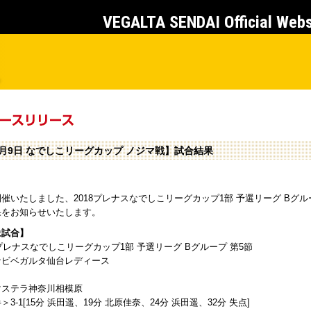
VEGALTA SENDAI Official Web
6月9日 なでしこリーグカップ ノジマ戦】試合結果
催いたしました、2018プレナスなでしこリーグカップ1部 予選リーグ Bグル
果をお知らせいたします。
象試合】
8プレナスなでしこリーグカップ1部 予選リーグ Bグループ 第5節
ナビベガルタ仙台レディース
マステラ神奈川相模原
＞3-1[15分 浜田遥、19分 北原佳奈、24分 浜田遥、32分 失点]