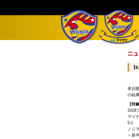
【
本日開
の結
【対
201
マイ
5-1
ノジ
＜前半