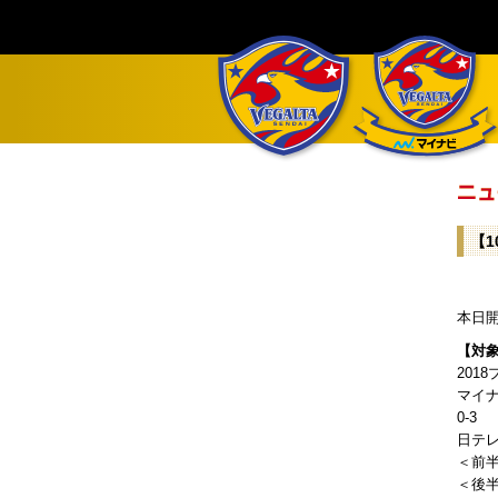
【1
本日開
【対
201
マイ
0-3
日テレ
＜前半＞
＜後半＞