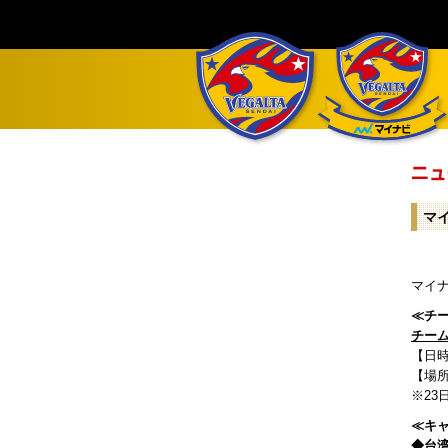
マ
マイ
≪チ
チー
【日時
【場
※2
≪キ
◆台