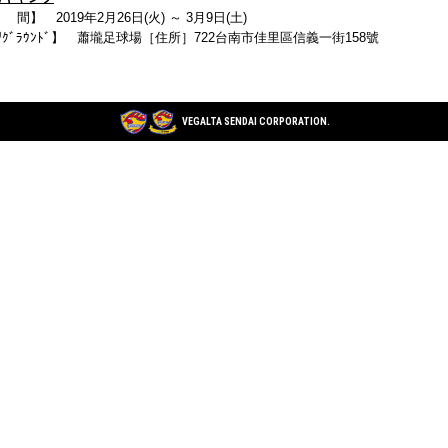
間】 2019年2月26日(火) ～ 3月9日(土)
ｸﾞﾗｳﾝﾄﾞ】 蕭壠足球場［住所］722台南市佳里區信義一街158號
VEGALTA SENDAI CORPORATION.