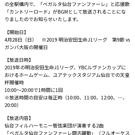
の全駅構内で、「ベガルタ仙台ファンファーレ」と応援歌
「カントリーロード」が
BGM
として放送されることにな
りましたのでお知らせいたします。
【開始日】
4月
28
日（日） ※
2019
明治安田生命
J1
リーグ 第
9
節
vs
ガンバ大阪の開催日
【放送日時】
2019年の明治安田生命
J1
リーグ、
YBC
ルヴァンカップに
おけるホームゲーム、ユアテックスタジアム仙台での天皇
杯開催時
10:
00
～
20:
00
で
1
時間に
1
回
※放送時間の目安は毎正時（
10:00
、
11:00
、
12:00
、
…
、
20:00
）
【放送内容】
仙台フィルハーモニー管弦楽団が演奏する
2
曲
「ベガルタ仙台ファンファーレ闘志躍動」（フルオーケス