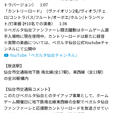
トラバージョン）
1:07
「カントリーロード」（ヴァイオリン
2
名
/
ヴィオラ
/
チェ
ロ
/
コントラバス
/
フルート
/
オーボエ
/
ホルン
/
トランペッ
ト
/
打楽器 計
10
名での演奏）
1:36
※ベガルタ仙台ファンファーレ闘志躍動はホームゲーム選
手入場時に現在使用中、カントリーロードは新たに録音
※実際の楽曲については、ベガルタ仙台公式
Youtube
チャ
ンネルにて公開中
YouTube「ベガルタ仙台チャンネル」
【放送駅】
仙台市交通局地下鉄 南北線
(
全
17
駅
)
、東西線（全
13
駅）
の全
30
駅構内
【仙台市交通局コメント】
このたびベガルタ仙台とのタイアップ事業として、ホーム
ゲーム開催日に地下鉄南北線東西線の全駅でベガルタ仙台
ファンファーレと応援歌カントリーロードを放送させてい