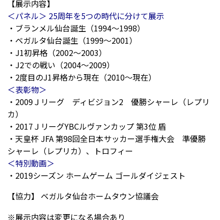
【展示内容】
＜パネル＞ 25周年を5つの時代に分けて展示
・ブランメル仙台誕生（1994～1998）
・ベガルタ仙台誕生（1999～2001）
・J1初昇格（2002～2003）
・J2での戦い（2004～2009）
・2度目のJ1昇格から現在（2010～現在）
＜表彰物＞
・2009Ｊリーグ ディビジョン2 優勝シャーレ（レプリ
カ）
・2017ＪリーグYBCルヴァンカップ 第3位 盾
・天皇杯 JFA 第98回全日本サッカー選手権大会 準優勝
シャーレ（レプリカ）、トロフィー
＜特別動画＞
・2019シーズン ホームゲーム ゴールダイジェスト
【協力】 ベガルタ仙台ホームタウン協議会
※展示内容は変更になる場合あり