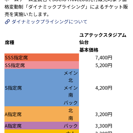
格変動制「ダイナミックプライシング」によるチケット販
売を実施いたします。
ダイナミックプライシングについて
ユアテックスタジアム
仙台
席種
基本価格
SSS指定席
7,400円
SS指定席
5,200円
メイン
北
S指定席
メイン
4,200円
南
バック
北
A指定席
3,200円
南
A指定席
バック
3,300円