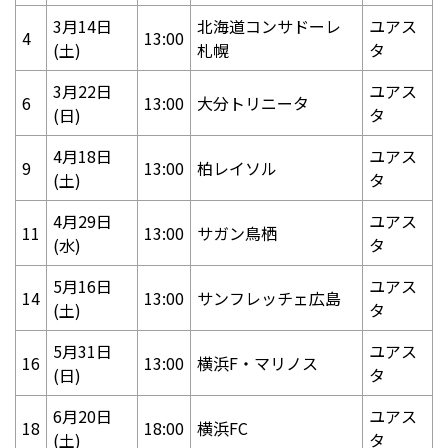
3月14日
北海道コンサドーレ
ユアス
4
13:00
(土)
札幌
タ
(
3月22日
ユアス
6
13:00
大分トリニータ
(日)
タ
4月18日
ユアス
9
13:00
柏レイソル
(土)
タ
4月29日
ユアス
11
13:00
サガン鳥栖
(
(水)
タ
5月16日
ユアス
14
13:00
サンフレッチェ広島
(土)
タ
5月31日
ユアス
16
13:00
横浜F・マリノス
(日)
タ
6月20日
ユアス
18
18:00
横浜FC
(土)
タ