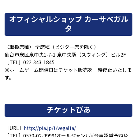
オフィシャルショップ カーサベガル
タ
〈取扱席種〉
全席種（
ビジター席を除く）
仙台市泉区泉中央1-7-1 泉中央駅（スウィング）ビル2F
［TEL］022-343-1845
※ホームゲーム開催日はチケット販売を一時停止いたしま
す。
チケットぴあ
［URL］
http://pia.jp/t/vegalta/
［TEL］0570-02-9999(オールジャンル)(音声認識予約及