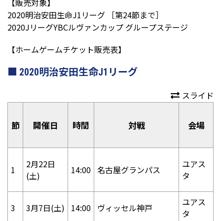
【販売対象】
2020明治安田生命J1リーグ ［第24節まで］
2020JリーグYBCルヴァンカップ グループステージ
【ホームゲームチケット販売表】
2020明治安田生命J1リーグ
スライド
節
開催日
時間
対戦
会場
2月22日
ユアス
1
14:00
名古屋グランパス
(土)
タ
ユアス
3
3月7日(土)
14:00
ヴィッセル神戸
タ