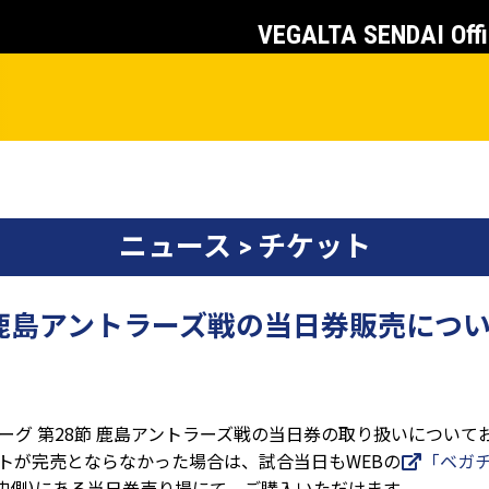
VEGALTA SENDAI Offi
ニュース > チケット
土) 鹿島アントラーズ戦の当日券販売につ
１リーグ 第28節 鹿島アントラーズ戦の当日券の取り扱いについ
チケットが完売とならなかった場合は、試合当日もWEBの
「ベガ
央側)にある当日券売り場にて、ご購入いただけます。