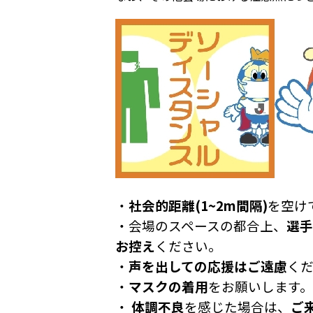
・
社会的距離(1~2m間隔)
を空け
・会場のスペースの都合上、
選手
お控え
ください。
・
声を出しての応援はご遠慮
く
・
マスクの着用
をお願いします。
・
体調不良
を感じた場合は、
ご