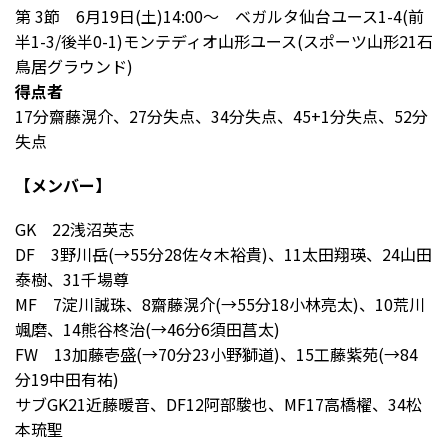
第 3節 6月19日(土)14:00～ ベガルタ仙台ユース1-4(前
半1-3/後半0-1)モンテディオ山形ユース(スポーツ山形21石
鳥居グラウンド)
得点者
17分齋藤滉介、27分失点、34分失点、45+1分失点、52分
失点
【メンバー】
GK 22浅沼英志
DF 3野川岳(→55分28佐々木裕貴)、11太田翔瑛、24山田
泰樹、31千場尊
MF 7淀川誠珠、8齋藤滉介(→55分18小林亮太)、10荒川
颯磨、14熊谷柊治(→46分6須田菖太)
FW 13加藤壱盛(→70分23小野獅道)、15工藤紫苑(→84
分19中田有祐)
サブGK21近藤暖音、DF12阿部駿也、MF17高橋櫂、34松
本琉聖