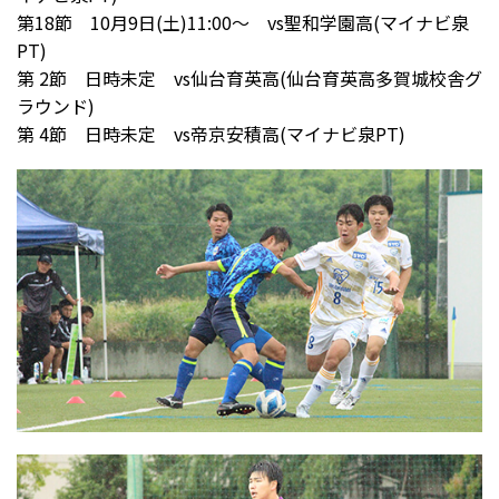
第18節 10月9日(土)11:00～ vs聖和学園高(マイナビ泉
PT)
第 2節 日時未定 vs仙台育英高(仙台育英高多賀城校舎グ
ラウンド)
第 4節 日時未定 vs帝京安積高(マイナビ泉PT)