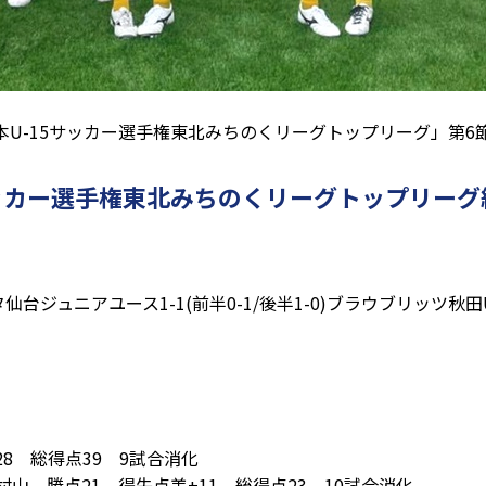
日本U-15サッカー選手権東北みちのくリーグトップリーグ」第
5サッカー選手権東北みちのくリーグトップリーグ
ルタ仙台ジュニアユース1-1(前半0-1/後半1-0)ブラウブリッツ秋田U
8 総得点39 9試合消化
山 勝点21 得失点差+11 総得点23 10試合消化