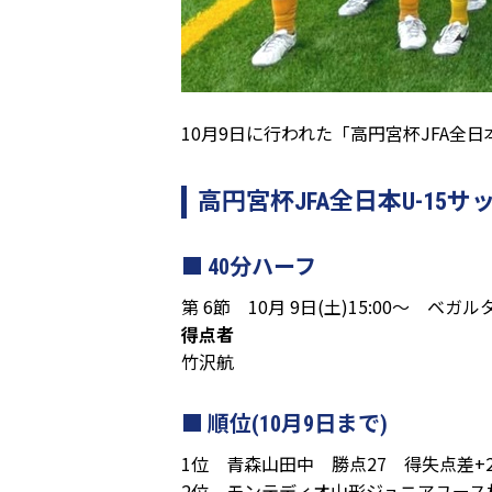
10月9日に行われた「高円宮杯JFA全
高円宮杯JFA全日本U-1
40分ハーフ
第 6節 10月 9日(土)15:00～ ベガ
得点者
竹沢航
順位(10月9日まで)
1位 青森山田中 勝点27 得失点差+2
2位 モンテディオ山形ジュニアユース村