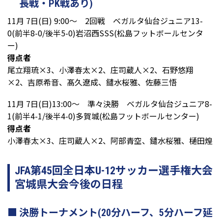
長戦・PK戦あり)
11月 7日(日) 9:00～ 2回戦 ベガルタ仙台ジュニア13-
0(前半8-0/後半5-0)岩沼西SSS(松島フットボールセンタ
ー)
得点者
尾立翔琉×3、小澤春太×2、庄司蔵人×2、石野悠翔
×2、吉原希音、髙久遼成、鑓水桜雅、佐藤三悟
11月 7日(日)13:00～ 準々決勝 ベガルタ仙台ジュニア8-
1(前半4-1/後半4-0)多賀城(松島フットボールセンター)
得点者
小澤春太×3、庄司蔵人×2、阿部青空、鑓水桜雅、樋田煌
JFA第45回全日本U-12サッカー選手権大会
宮城県大会今後の日程
決勝トーナメント(20分ハーフ、5分ハーフ延