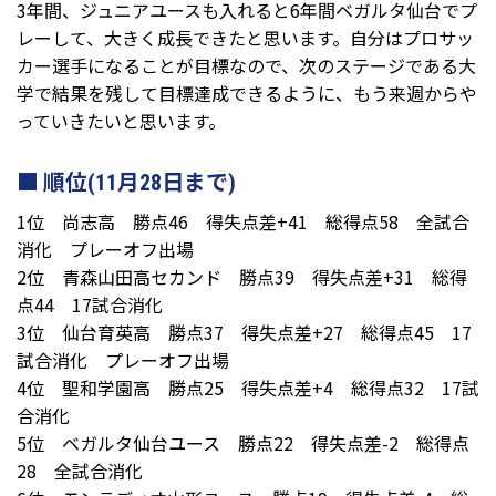
3年間、ジュニアユースも入れると6年間ベガルタ仙台でプ
レーして、大きく成長できたと思います。自分はプロサッ
カー選手になることが目標なので、次のステージである大
学で結果を残して目標達成できるように、もう来週からや
っていきたいと思います。
順位(11月28日まで)
1位 尚志高 勝点46 得失点差+41 総得点58 全試合
消化 プレーオフ出場
2位 青森山田高セカンド 勝点39 得失点差+31 総得
点44 17試合消化
3位 仙台育英高 勝点37 得失点差+27 総得点45 17
試合消化 プレーオフ出場
4位 聖和学園高 勝点25 得失点差+4 総得点32 17試
合消化
5位 ベガルタ仙台ユース 勝点22 得失点差-2 総得点
28 全試合消化