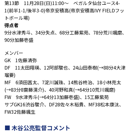
第13節 11月28日(日)11:00～ ベガルタ仙台ユース4-
1(前半1-1/後半3-0)帝京安積高(帝京安積高IVY FIELDフッ
トボール場)
得点者
9分水津秀斗、34分失点、68分工藤紫苑、78分荒川颯磨、
90分加藤壱盛
メンバー
GK 1佐藤清弥
DF 11太田翔瑛、12阿部駿也、24山田泰樹(→88分4大津
瑠要)
MF 6須田菖太、7淀川誠珠、14熊谷柊治、18小林亮太
(→83分8齋藤滉介)、40河野和真(→64分10荒川颯磨)
FW 9水津秀斗(→64分13加藤壱盛)、15工藤紫苑
サブGK16渋谷駿介、DF28佐々木裕貴、MF38松本康汰、
FW32佐藤颯生
木谷公亮監督コメント