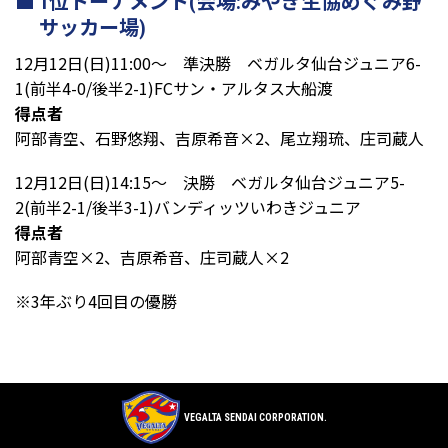
1位トーナメント(会場:みやぎ生協めぐみ野
サッカー場)
12月12日(日)11:00～ 準決勝 ベガルタ仙台ジュニア6-
1(前半4-0/後半2-1)FCサン・アルタス大船渡
得点者
阿部青空、石野悠翔、吉原希音×2、尾立翔琉、庄司蔵人
12月12日(日)14:15～ 決勝 ベガルタ仙台ジュニア5-
2(前半2-1/後半3-1)バンディッツいわきジュニア
得点者
阿部青空×2、吉原希音、庄司蔵人×2
※3年ぶり4回目の優勝
VEGALTA SENDAI CORPORATION.