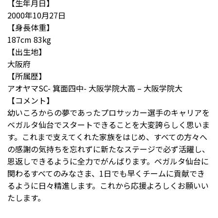
【生年月日】
2000
年
10
月
27
日
【身長体重】
187cm 83kg
【出生地】
大阪府
【所属歴】
アオヤマ
SC-
箕面四中
-
大阪学院大高
–
大阪学院大
【コメント】
幼いころからの夢であったプロサッカー選手のキャリアを
ベガルタ仙台でスタートできることを大変誇らしく思いま
す。これまで支えてくれた家族をはじめ、すべての方々へ
の感謝の気持ちを忘れずに新たなステージで必ず活躍し、
恩返しできるように全力でがんばります。ベガルタ仙台に
関わるすべてのみなさま、
1
日でも早くチームに貢献でき
るように日々精進します。これから応援よろしくお願いい
たします。