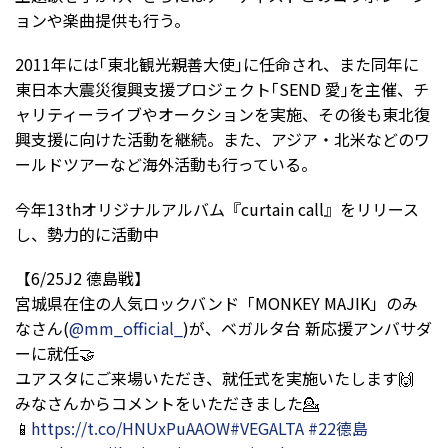
ョンや楽曲提供も行う。
2011年には｢東北観光親善大使｣に任命され、また同年に
東日本大震災復興支援プロジェクト｢
SEND
愛｣を主催、チ
ャリティーライブやオークションを実施、その後も東北復
興支援に向けた活動を継続。また、アジア・北米などのワ
ールドツアーなど海外活動も行っている。
今年
13th
オリジナルアルバム『
curtain call
』をリリース
し、勢力的に活動中
【6/25J2 德島戦】
宮城県在住の人気ロックバンド「MONKEY MAJIK」のみ
なさん(
@mm_official_
)が、ベガルタ台 新応援アンバサダ
ーに就任🤝
ユアスタにご来場いただき、就任式を実施いたします🙌
みなさんからコメントをいただきました💁
📱
https://t.co/HNUxPuAAOW
#VEGALTA
#22德島