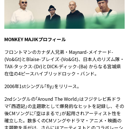
MONKEY MAJIKプロフィール
フロントマンのカナダ人兄弟・
Maynard-
メイナード
-
(Vo&Gt)
と
Blaise-
ブレイズ
-(Vo&Gt)
、日本人のリズム隊・
TAX-
タックス
-(Dr)
と
DICK-
ディック
-(Ba)
からなる宮城県
在住の
4
ピースハイブリッドロック・バンド。
2006年
1st
シングル｢
fly
｣をリリース。
2ndシングルの｢
Around The World
｣はフジテレビ系ドラ
マ｢西遊記｣の主題歌として爆発的なヒットを記録し、その
後
CM
ソングに｢空はまるで｣が起用されアーティスト性を
確立した。数多くの
CM
ソングやドラマ・アニメ・映画の
主題歌を手がけ、さらにはアーティストとのコラボレーシ