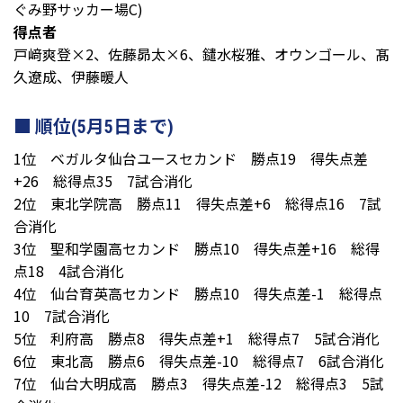
ぐみ野サッカー場C)
得点者
戸﨑爽登×2、佐藤昴太×6、鑓水桜雅、オウンゴール、髙
久遼成、伊藤暖人
順位(5月5日まで)
1位 ベガルタ仙台ユースセカンド 勝点19 得失点差
+26 総得点35 7試合消化
2位 東北学院高 勝点11 得失点差+6 総得点16 7試
合消化
3位 聖和学園高セカンド 勝点10 得失点差+16 総得
点18 4試合消化
4位 仙台育英高セカンド 勝点10 得失点差-1 総得点
10 7試合消化
5位 利府高 勝点8 得失点差+1 総得点7 5試合消化
6位 東北高 勝点6 得失点差-10 総得点7 6試合消化
7位 仙台大明成高 勝点3 得失点差-12 総得点3 5試