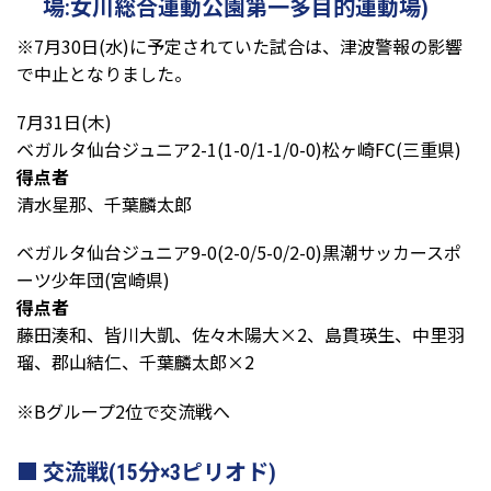
場:女川総合運動公園第一多目的運動場)
※7月30日(水)に予定されていた試合は、津波警報の影響
で中止となりました。
7月31日(木)
ベガルタ仙台ジュニア2-1(1-0/1-1/0-0)松ヶ崎FC(三重県)
得点者
清水星那、千葉麟太郎
ベガルタ仙台ジュニア9-0(2-0/5-0/2-0)黒潮サッカースポ
ーツ少年団(宮崎県)
得点者
藤田湊和、皆川大凱、佐々木陽大×2、島貫瑛生、中里羽
瑠、郡山結仁、千葉麟太郎×2
※Bグループ2位で交流戦へ
交流戦(15分×3ピリオド)