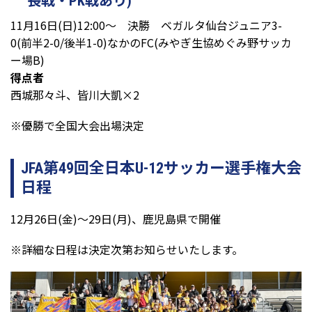
長戦・PK戦あり)
11月16日(日)12:00～ 決勝 ベガルタ仙台ジュニア3-
0(前半2-0/後半1-0)なかのFC(みやぎ生協めぐみ野サッカ
ー場B)
得点者
西城那々斗、皆川大凱×2
※優勝で全国大会出場決定
JFA第49回全日本U-12サッカー選手権大会
日程
12月26日(金)～29日(月)、鹿児島県で開催
※詳細な日程は決定次第お知らせいたします。