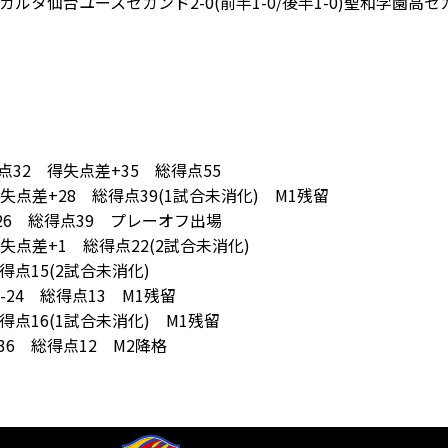
～ ベガルタ仙台ユースセカンド2-0(前半1-0/後半1-0)聖和学
32 得失点差+35 総得点55
点差+28 総得点39(1試合未消化) M1残留
26 総得点39 プレーオフ出場
点差+1 総得点22(2試合未消化)
得点15(2試合未消化)
24 総得点13 M1残留
得点16(1試合未消化) M1残留
6 総得点12 M2降格