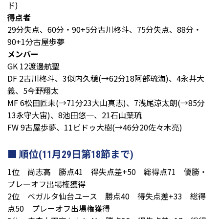
ド)
得点者
29分失点、60分・90+5分古川柊斗、75分失点、88分・
90+1分古屋歩夢
メンバー
GK 12渡邊航聖
DF 2古川柊斗、3似内久穏(→62分18阿部琉海)、4永井大
義、5今野翔太
MF 6松田匠未(→71分23大山真志)、7浅尾涼太朗(→85分
13永守大宙)、8池田悠一、21石山葉琉
FW 9古屋歩夢、11ピドゥ大樹(→46分20佐々木亮)
順位(11月29日第18節まで)
1位 尚志高 勝点41 得失点差+50 総得点71 優勝・
プレーオフ出場権獲得
2位 ベガルタ仙台ユース 勝点40 得失点差+33 総得
点50 プレーオフ出場権獲得