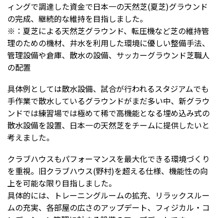
ィングで調達した資金で日本一の天然芝(夏芝)グラウンド
の完成、継続的な維持を目指しました。
※：夏芝による天然芝グラウンド、転圧機など芝の維持管
理のための機材、井水を利用した環境に優しい整備手法、
管理設備や倉庫、散水の設備、サッカーグラウンド芝職人
の配置
具体例としては散水設備、試合が行われるスタジアムでも
手作業で散水しているグラウンドがまだ多い中、新グラウ
ンドでは練習場では極めて稀で高機能となる埋め込み式の
散水設備を設置、日本一の天然芝をチームに提供したいと
考えました。
クラブハウスもパフォーマンスを最大化できる環境づくり
を重視。旧クラブハウス(野村)を超える仕様、機能性の向
上を可能な限り目指しました。
具体的には、トレーニングルームの拡充、リラックスルー
ムの充実、各部屋の広さのアップデート、フィジカル・コ