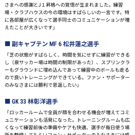
さまへの感謝とJ１昇格への覚悟が生まれました。練習
場・クラブハウスの今の環境はすばらしいの一言です。特
に各部屋が広くなって選手同士のコミュニケーションが増
えたことが大きいです」
副キャプテン MF 6 松井蓮之選手
「芝の状態がすばらしく、時間を気にせずに練習ができる
し（泉サッカー場は時間の制限があった）、スプリンクラ
ーもグラウンドに埋め込んであって練習中のボールも走る
ので良いトレーニングができている。ファン・サポーター
のみなさまには勝利で恩返したい」
GK 33 林彰洋選手
「ロッカールームで全員が顔を合わせる機会が増えてコミ
ュニケーションも活発になった。トレーニングルームも広
くなって練習前後の準備やケアも快適、選手が毎日使う場
所を整備してもらいファン・サポーターのみなさまには感