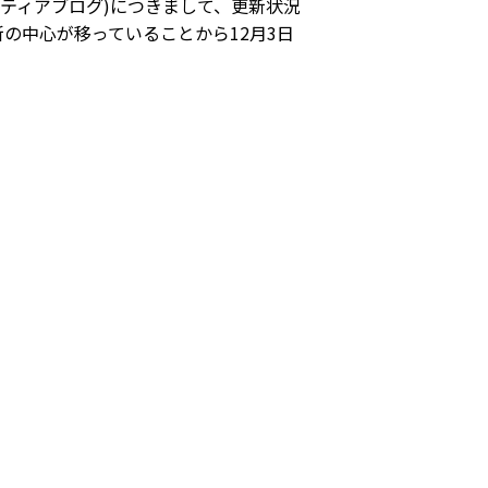
ティアブログ)につきまして、更新状況
の中⼼が移っていることから12⽉3⽇