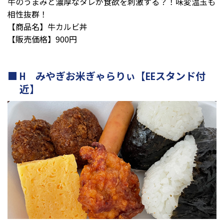
牛のうまみと濃厚なタレが食欲を刺激する？！味変温玉も
相性抜群！
【商品名】牛カルビ丼
【販売価格】900円
H みやぎお米ぎゃらりぃ【EEスタンド付
近】