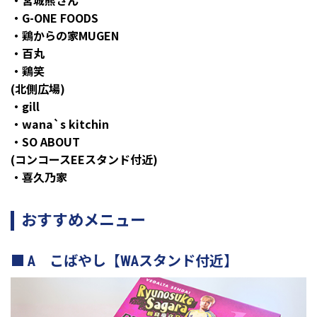
・宮城熊さん
・G-ONE FOODS
・鶏からの家MUGEN
・百丸
・鶏笑
(北側広場)
・gill
・wana`s kitchin
・SO ABOUT
(コンコースEEスタンド付近)
・喜久乃家
おすすめメニュー
A こばやし【WAスタンド付近】