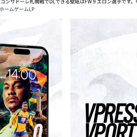
海道コンサドーレ札幌戦でDLできる壁紙はFW 9 エロン選手です
台ホームゲームLP