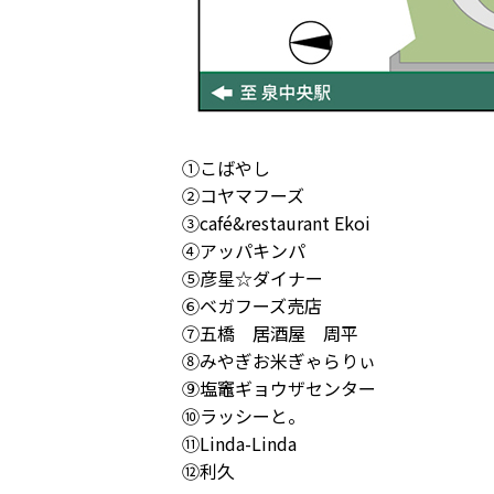
①こばやし
②コヤマフーズ
③café&restaurant Ekoi
④アッパキンパ
⑤彦星☆ダイナー
⑥ベガフーズ売店
⑦五橋 居酒屋 周平
⑧みやぎお米ぎゃらりぃ
⑨塩竈ギョウザセンター
⑩ラッシーと。
⑪Linda-Linda
⑫利久