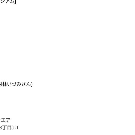
タジアム]
、村林いづみさん)
了
クエア
3丁目1-1