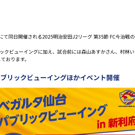
にて同日開催される2025明治安田J2リーグ 第35節 FC今
リックビューイングに加え、試合前には森山あすかさん、村林
しております。
パブリックビューイングほかイベント開催