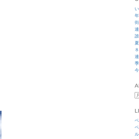
い
年
街
連
誰
夏
８
連
季
今
A
A
L
ベ
ベ
ル