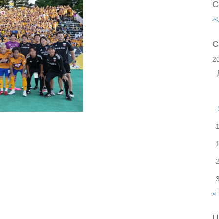
C
ベ
C
2
«
U