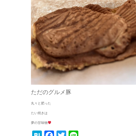
ただのグルメ豚
丸々と肥った
たい焼きは
夢の甘味物
Hatena
Facebook
Twitter
Line