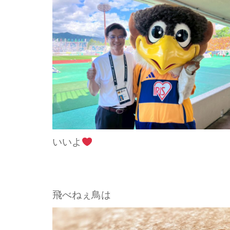
いいよ
飛べねぇ鳥は