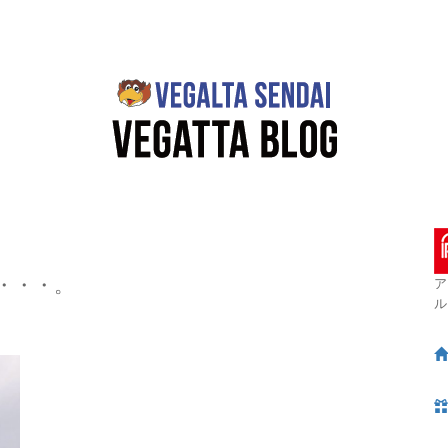
・・・。
ア
ル