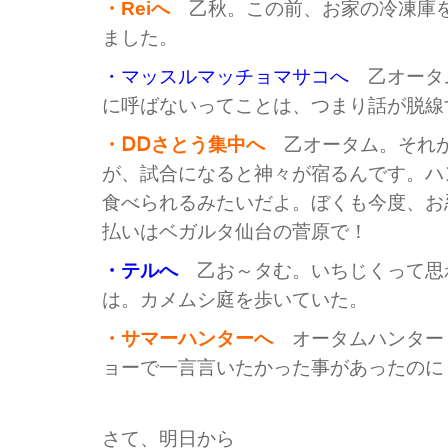
・Reiへ
乙秋。この前、お家の冷凍庫を
ました。
・マッスルマッチョマサコへ
乙オータ
に呼ばないってことは、つまり話が脱線
・ⅮⅮさとう集中へ
乙オータム。それ
が、試合になると神々が宿るんです。ハ
食べられるみたいだよ。ぼくも今度、お
払いはベガルタ仙台の菅原で！
・テルへ
乙お～タむ。いちじくって思
は。カメムシ庭を歩いていた。
・サマーハンターへ
オータムハンター
ョーで一言言いたかった事があったのに
さて、明日から