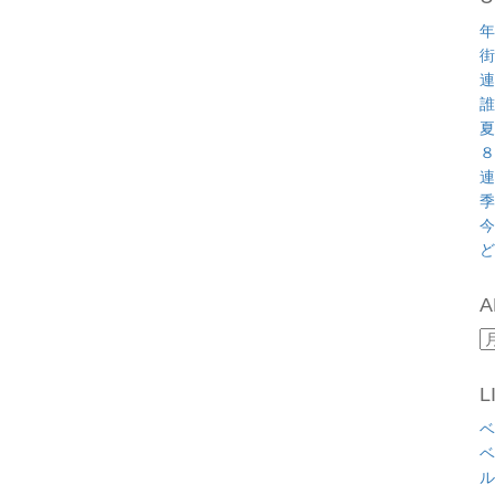
年
街
連
誰
夏
８
連
季
今
ど
A
A
L
ベ
ベ
ル