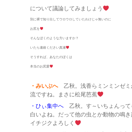
について議論してみましょう
別に裸で知り出してウロウロしていたわけじゃ無いのに
お尻を
そんなぼくのような方いますか？
いたら連絡ください真瀬
そうすれば、あなたのぼくは
本当のお尻愛
・みいぶへ
乙秋。浅香らミンミンゼミ
流ですね。まさに松尾芭蕉
・ひぃ集中へ
乙秋。す～いちょんって
白いよね。だって他の虫とか動物の鳴き
イチジクよろしく