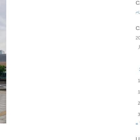
C
ベ
C
2
«
U