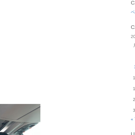
C
ベ
C
2
«
U