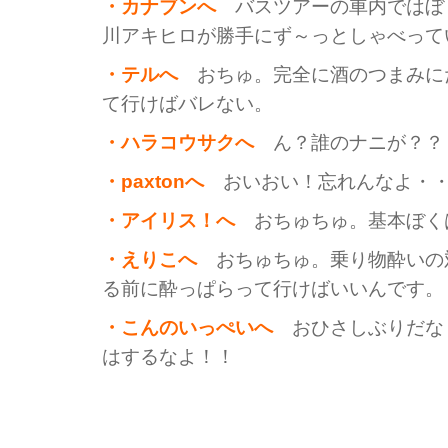
・カナブンへ
バスツアーの車内ではぼ
川アキヒロが勝手にず～っとしゃべって
・テルへ
おちゅ。完全に酒のつまみに
て行けばバレない。
・ハラコウサクへ
ん？誰のナニが？？
・paxtonへ
おいおい！忘れんなよ・
・アイリス！へ
おちゅちゅ。基本ぼく
・えりこへ
おちゅちゅ。乗り物酔いの
る前に酔っぱらって行けばいいんです。
・こんのいっぺいへ
おひさしぶりだな
はするなよ！！