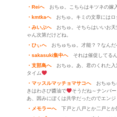
・Reiへ
おちゅ。こちらはキツネの嫁入
・kmtkaへ
おちゅ。キミの文章にはロ
・みいぶへ
おちゅ。そちらはいいお天
ゃん次第だけどね。
・ひぃへ
おちゅちゅ。才能？？なんだ
・sakasuki集中へ
それは催促してるん
・支部鳥へ
おちゅ。あ、君のくれた入
タイム
・マッスルマッチョマサコへ
おちゅち
きはわさび醬油で
そうだね～ナンバー
あ、因みにぼくは共学だったのでエンジ
・メモラーへ
下戸と八戸とか二戸とか