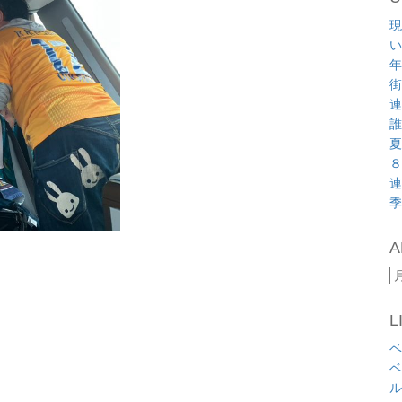
現
い
年
街
連
誰
夏
８
連
季
A
A
L
ベ
ベ
ル