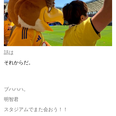
話は
それからだ。
ブハハハ。
明智君
スタジアムでまた会おう！！