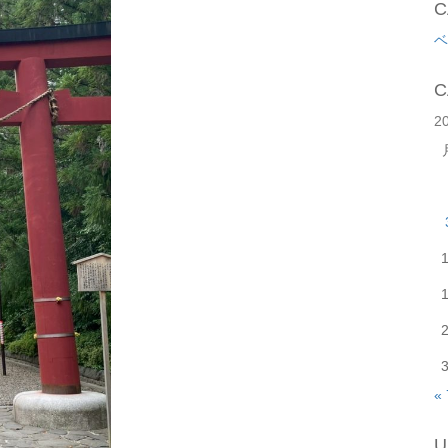
C
ベ
C
2
«
U