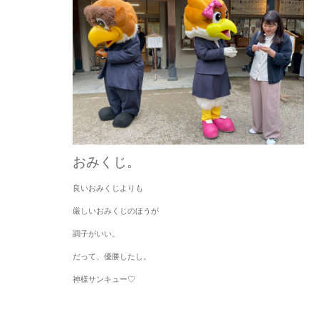
おみくじ。
良いおみくじよりも
厳しいおみくじのほうが
調子がいい。
だって、優勝したし。
神様サンキュー♡