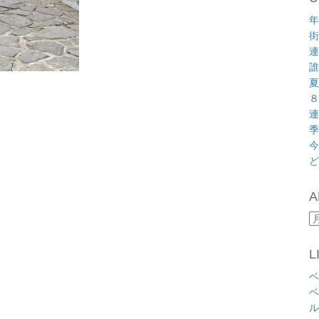
年
街
連
誰
夏
８
連
季
今
ど
A
A
L
ベ
ベ
ル