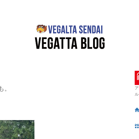
も。
ア
ル